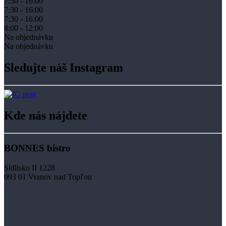
7:30 - 16:00
7:30 - 16:00
7:30 - 16:00
8:00 - 12:00
Na objednávku
Na objednávku
Sledujte náš Instagram
Kde nás nájdete
BONNES bistro
Sídlisko II 1228
093 01 Vranov nad Topľou