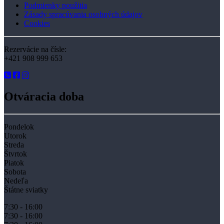
Podmienky použitia
Zásady spracúvania osobných údajov
Cookies
Rezervácie na čísle:
+421 908 999 653
Otváracia doba
Pondelok
Utorok
Streda
Štvrtok
Piatok
Sobota
Nedeľa
Štátne sviatky
7:30 - 16:00
7:30 - 16:00