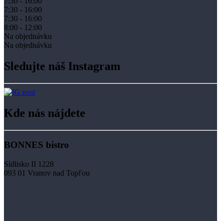
7:30 - 16:00
7:30 - 16:00
7:30 - 16:00
8:00 - 12:00
Na objednávku
Na objednávku
Sledujte náš Instagram
Kde nás nájdete
BONNES bistro
Sídlisko II 1228
093 01 Vranov nad Topľou