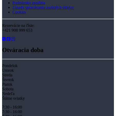
Podmienky použitia
Zásady spracúvania osobných údajov
Cookies
Rezervácie na čísle:
+421 908 999 653
Otváracia doba
Pondelok
Utorok
Streda
Štvrtok
Piatok
Sobota
Nedeľa
Štátne sviatky
7:30 - 16:00
7:30 - 16:00