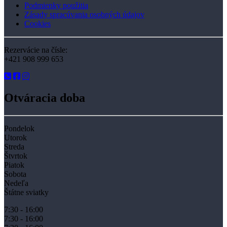
Podmienky použitia
Zásady spracúvania osobných údajov
Cookies
Rezervácie na čísle:
+421 908 999 653
Otváracia doba
Pondelok
Utorok
Streda
Štvrtok
Piatok
Sobota
Nedeľa
Štátne sviatky
7:30 - 16:00
7:30 - 16:00