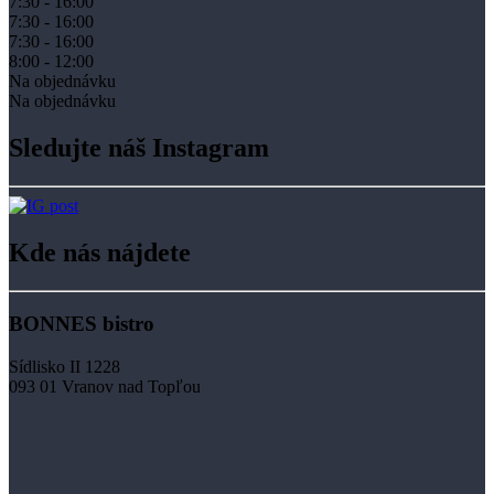
7:30 - 16:00
7:30 - 16:00
7:30 - 16:00
8:00 - 12:00
Na objednávku
Na objednávku
Sledujte náš Instagram
Kde nás nájdete
BONNES bistro
Sídlisko II 1228
093 01 Vranov nad Topľou