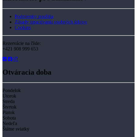
Podmienky použitia
Zásady spracúvania osobných údajov
Cookies
Rezervácie na čísle:
+421 908 999 653
Otváracia doba
Pondelok
Utorok
Streda
Štvrtok
Piatok
Sobota
Nedeľa
Štátne sviatky