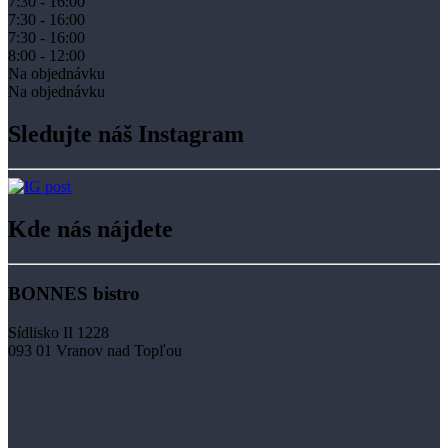
7:30 - 16:00
7:30 - 16:00
7:30 - 16:00
8:00 - 12:00
Na objednávku
Na objednávku
Sledujte náš Instagram
Kde nás nájdete
BONNES bistro
Sídlisko II 1228
093 01 Vranov nad Topľou