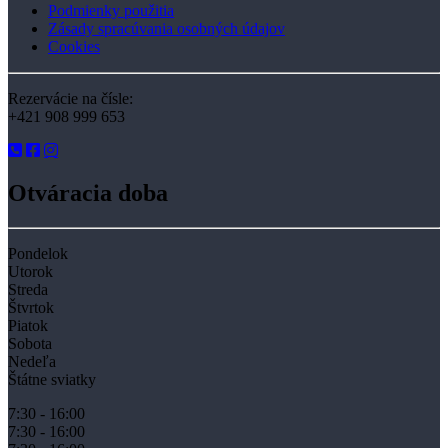
Podmienky použitia
Zásady spracúvania osobných údajov
Cookies
Rezervácie na čísle:
+421 908 999 653
Otváracia doba
Pondelok
Utorok
Streda
Štvrtok
Piatok
Sobota
Nedeľa
Štátne sviatky
7:30 - 16:00
7:30 - 16:00