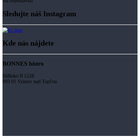
Na objednávku
Sledujte náš Instagram
Kde nás nájdete
BONNES bistro
Sídlisko II 1228
093 01 Vranov nad Topľou