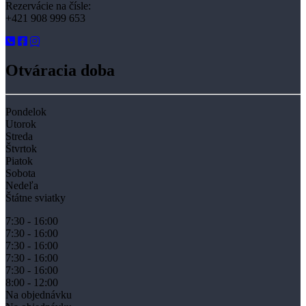
Rezervácie na čísle:
+421 908 999 653
Otváracia doba
Pondelok
Utorok
Streda
Štvrtok
Piatok
Sobota
Nedeľa
Štátne sviatky
7:30 - 16:00
7:30 - 16:00
7:30 - 16:00
7:30 - 16:00
7:30 - 16:00
8:00 - 12:00
Na objednávku