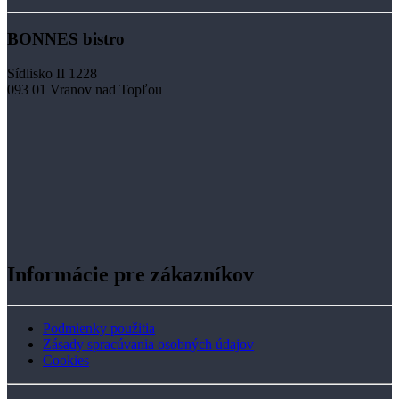
BONNES bistro
Sídlisko II 1228
093 01 Vranov nad Topľou
Informácie pre zákazníkov
Podmienky použitia
Zásady spracúvania osobných údajov
Cookies