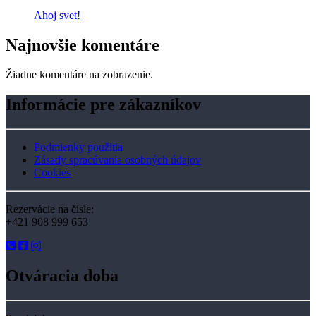
Ahoj svet!
Najnovšie komentáre
Žiadne komentáre na zobrazenie.
Informácie pre zákazníkov
Podmienky použitia
Zásady spracúvania osobných údajov
Cookies
Rezervácie na čísle:
+421 908 999 653
Otváracia doba