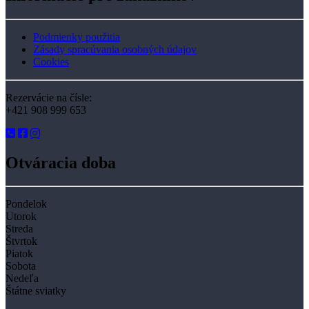
Podmienky použitia
Zásady spracúvania osobných údajov
Cookies
Rezervácie na čísle:
+421 908 999 653
Otváracia doba
Pondelok
Utorok
Streda
Štvrtok
Piatok
Sobota
Nedeľa
Štátne sviatky